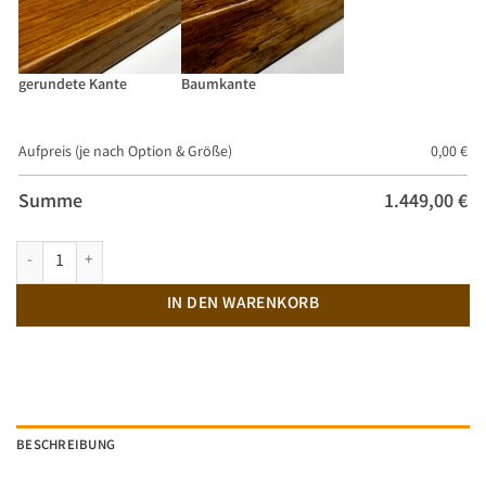
gerundete Kante
Baumkante
Aufpreis (je nach Option & Größe)
0,00
€
Summe
1.449,00
€
Massivholztisch Eiche "A-Balkengestell" Menge
IN DEN WARENKORB
BESCHREIBUNG