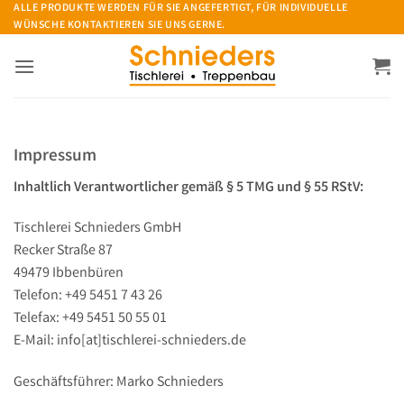
Zum
ALLE PRODUKTE WERDEN FÜR SIE ANGEFERTIGT, FÜR INDIVIDUELLE
WÜNSCHE KONTAKTIEREN SIE UNS GERNE.
Inhalt
springen
Impressum
Inhaltlich Verantwortlicher gemäß § 5 TMG und § 55 RStV:
Tischlerei Schnieders GmbH
Recker Straße 87
49479 Ibbenbüren
Telefon: +49 5451 7 43 26
Telefax: +49 5451 50 55 01
E-Mail: info[at]tischlerei-schnieders.de
Geschäftsführer: Marko Schnieders