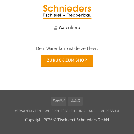
Warenkorb
Dein Warenkorb ist derzeit leer.
ZURÜCK ZUM SHOP
PayPal
Cash
On
VERSANDARTEN
WIDERRUFSBELEHRUNG
AGB
IMPRESSUM
Delivery
Copyright 2026 ©
Tischlerei Schnieders GmbH