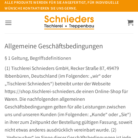
Zum
ALLE PRODUKTE WERDEN FÜR SIE ANGEFERTIGT, FÜR INDIVIDUELLE
WÜNSCHE KONTAKTIEREN SIE UNS GERNE.
Inhalt
springen
Allgemeine Geschäftsbedingungen
§ 1 Geltung, Begriffsdefinitionen
(1) Tischlerei Schnieders GmbH, Recker Straße 87, 49479
Ibbenbüren, Deutschland (im Folgenden: „wir“ oder
„Tischlerei Schnieders“) betreibt unter der Webseite
https://shop.tischlerei-schnieders.de einen Online-Shop für
Waren. Die nachfolgenden allgemeinen
Geschäftsbedingungen gelten für alle Leistungen zwischen
uns und unseren Kunden (im Folgenden: „Kunde“ oder „Sie“)
in ihrer zum Zeitpunkt der Bestellung gültigen Fassung, soweit
nicht etwas anderes ausdrücklich vereinbart wurde. (2)